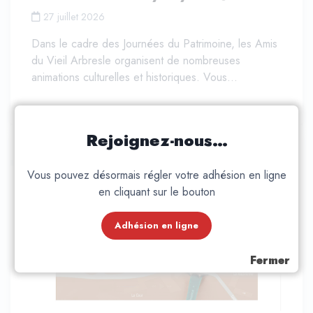
27 juillet 2026
24 juillet 202
ans le cadre des Journées du Patrimoine, les Amis
M. Philippe es
u Vieil Arbresle organisent de nombreuses
soigna aussi b
nimations culturelles et historiques. Vous…
couronnées c
Rejoignez-nous…
ARBOROSA
Vous pouvez désormais régler votre adhésion en ligne
en cliquant sur le bouton
Adhésion en ligne
Fermer