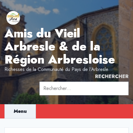
Aller
au
contenu
Amis du Vieil
Arbresle & de la
Région Arbresloise
Richesses de la Communauté du Pays de l'Arbresle.
RECHERCHER
Rechercher :
Menu