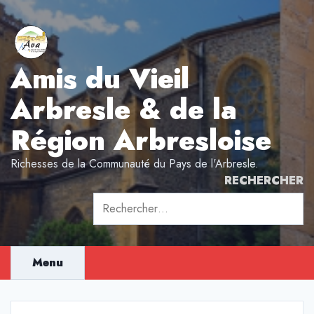
Aller
au
contenu
Amis du Vieil
Arbresle & de la
Région Arbresloise
Richesses de la Communauté du Pays de l'Arbresle.
RECHERCHER
Rechercher :
Menu