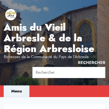
Aller
au
contenu
Amis du Vieil
Arbresle & de la
Région Arbresloise
Richesses de la Communauté du Pays de l'Arbresle.
RECHERCHER
Rechercher :
Menu