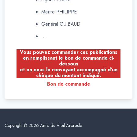
Maître PHILIPPE
Général GUIBAUD
…
Vous pouvez commander ces publications
en remplissant le bon de commande ci-
dessous
et en nous le renvoyant accompagné d’un
chèque du montant indiqué.
Bon de commande
Copyright © 2026 Amis du Vieil Arbresle