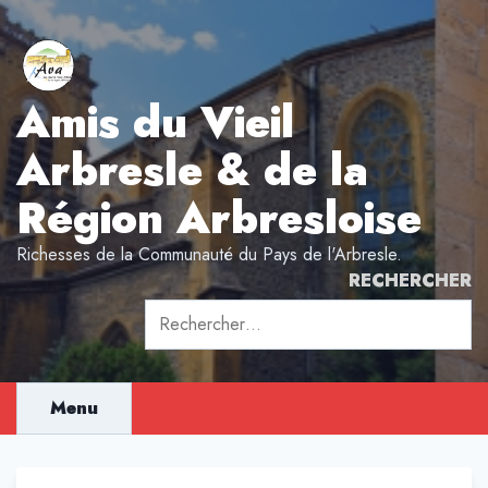
Aller
au
contenu
Amis du Vieil
Arbresle & de la
Région Arbresloise
Richesses de la Communauté du Pays de l'Arbresle.
RECHERCHER
Rechercher :
Menu