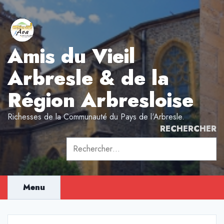
Aller
au
contenu
Amis du Vieil
Arbresle & de la
Région Arbresloise
Richesses de la Communauté du Pays de l'Arbresle.
RECHERCHER
Rechercher :
Menu