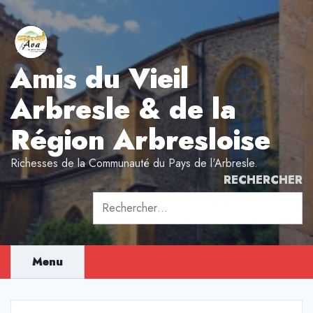
Aller
au
contenu
Amis du Vieil
Arbresle & de la
Région Arbresloise
Richesses de la Communauté du Pays de l'Arbresle.
RECHERCHER
Rechercher :
Menu