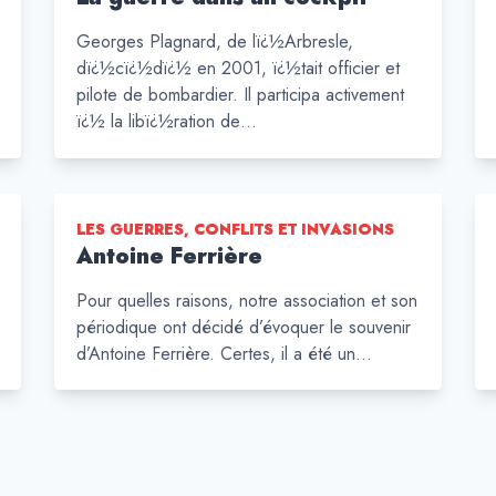
Georges Plagnard, de lï¿½Arbresle,
dï¿½cï¿½dï¿½ en 2001, ï¿½tait officier et
pilote de bombardier. Il participa activement
ï¿½ la libï¿½ration de…
LES GUERRES, CONFLITS ET INVASIONS
Antoine Ferrière
Pour quelles raisons, notre association et son
périodique ont décidé d’évoquer le souvenir
d’Antoine Ferrière. Certes, il a été un…