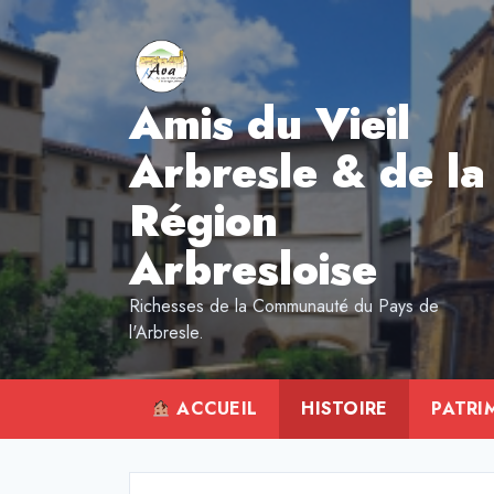
Aller
au
contenu
Amis du Vieil
Arbresle & de la
Région
Arbresloise
Richesses de la Communauté du Pays de
l'Arbresle.
ACCUEIL
HISTOIRE
PATRI