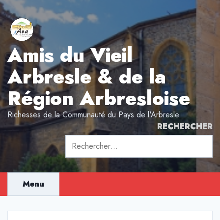
Aller
au
contenu
Amis du Vieil
Arbresle & de la
Région Arbresloise
Richesses de la Communauté du Pays de l'Arbresle.
RECHERCHER
Rechercher :
Menu