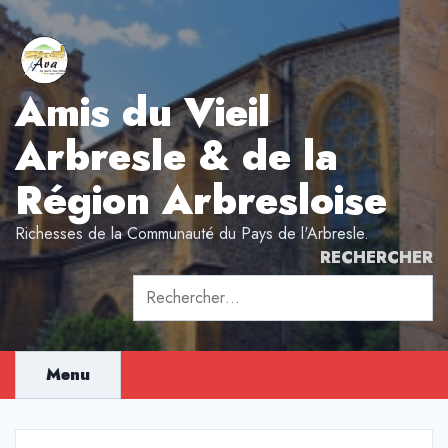
Aller
au
contenu
Amis du Vieil
Arbresle & de la
Région Arbresloise
Richesses de la Communauté du Pays de l'Arbresle.
RECHERCHER
Rechercher :
Menu