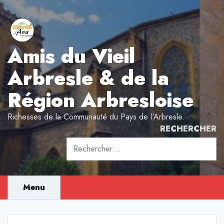
Aller
au
contenu
Amis du Vieil
Arbresle & de la
Région Arbresloise
Richesses de la Communauté du Pays de l'Arbresle.
RECHERCHER
Rechercher :
Menu