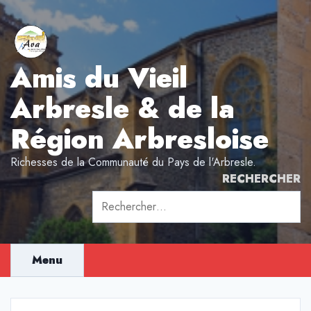
Aller
au
contenu
Amis du Vieil
Arbresle & de la
Région Arbresloise
Richesses de la Communauté du Pays de l'Arbresle.
RECHERCHER
Rechercher :
Menu