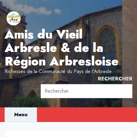
Aller
au
contenu
Amis du Vieil
Arbresle & de la
Région Arbresloise
Richesses de la Communauté du Pays de l'Arbresle.
RECHERCHER
Rechercher :
Menu