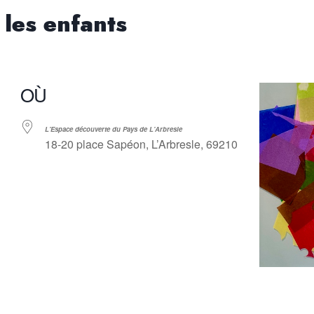
r les enfants
OÙ
L'Espace découverte du Pays de L'Arbresle
18-20 place Sapéon, L’Arbresle, 69210
ndrier Google
iCalendar