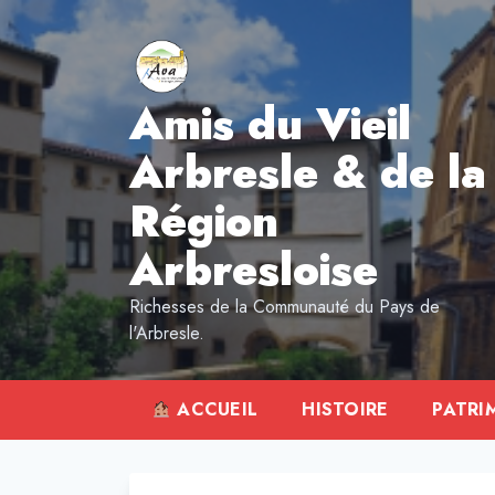
Aller
au
contenu
Amis du Vieil
Arbresle & de la
Région
Arbresloise
Richesses de la Communauté du Pays de
l'Arbresle.
ACCUEIL
HISTOIRE
PATRI