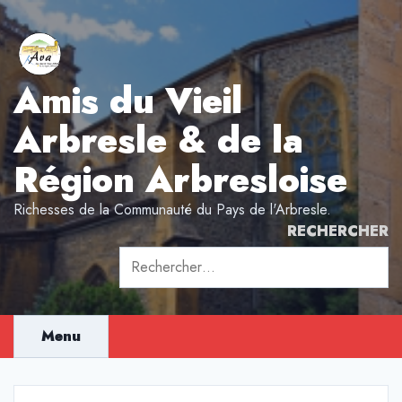
Aller
au
contenu
Amis du Vieil
Arbresle & de la
Région Arbresloise
Richesses de la Communauté du Pays de l'Arbresle.
RECHERCHER
Rechercher :
Menu