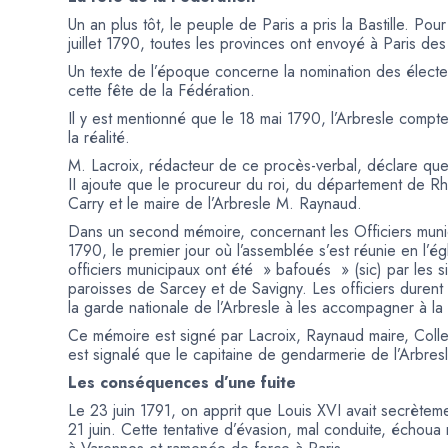
Un an plus tôt, le peuple de Paris a pris la Bastille. Po
juillet 1790, toutes les provinces ont envoyé à Paris de
Un texte de l’époque concerne la nomination des électe
cette fête de la Fédération.
Il y est mentionné que le 18 mai 1790, l’Arbresle compte 
la réalité.
M. Lacroix, rédacteur de ce procès-verbal, déclare que
II ajoute que le procureur du roi, du département de Rhô
Carry et le maire de l’Arbresle M. Raynaud.
Dans un second mémoire, concernant les Officiers municip
1790, le premier jour où l’assemblée s’est réunie en l’ég
officiers municipaux ont été » bafoués » (sic) par les si
paroisses de Sarcey et de Savigny. Les officiers duren
la garde nationale de l’Arbresle à les accompagner à la
Ce mémoire est signé par Lacroix, Raynaud maire, Collet,
est signalé que le capitaine de gendarmerie de l’Arbres
Les conséquences d’une fuite
Le 23 juin 1791, on apprit que Louis XVI avait secrètemen
21 juin. Cette tentative d’évasion, mal conduite, échoua 