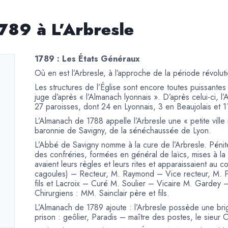
789 à L’Arbresle
1789 : Les États Généraux
Où en est l’Arbresle, à l’approche de la période révolut
Les structures de l’Église sont encore toutes puissante
juge d’après « l’Almanach lyonnais ». D’après celui-ci, 
27 paroisses, dont 24 en Lyonnais, 3 en Beaujolais et 
L’Almanach de 1788 appelle l’Arbresle une « petite ville
baronnie de Savigny, de la sénéchaussée de Lyon.
L’Abbé de Savigny nomme à la cure de l’Arbresle. Pénite
des confréries, formées en général de laïcs, mises à la
avaient leurs règles et leurs rites et apparaissaient au
cagoules) – Recteur, M. Raymond – Vice recteur, M. Pi
fils et Lacroix – Curé M. Soulier – Vicaire M. Gardey
Chirurgiens : MM. Sainclair père et fils.
L’Almanach de 1789 ajoute : l’Arbresle possède une br
prison : geôlier, Paradis – maître des postes, le sieur 