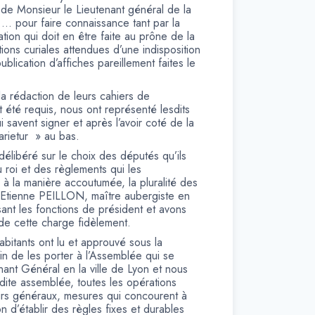
e de Monsieur le Lieutenant général de la
… pour faire connaissance tant par la
cation qui doit en être faite au prône de la
ons curiales attendues d’une indisposition
ublication d’affiches pareillement faites le
 la rédaction de leurs cahiers de
t été requis, nous ont représenté lesdits
i savent signer et après l’avoir coté de la
arietur » au bas.
 délibéré sur le choix des députés qu’ils
 roi et des règlements qui les
 à la manière accoutumée, la pluralité des
r Etienne PEILLON, maître aubergiste en
nt les fonctions de président et avons
de cette charge fidèlement.
habitants ont lu et approuvé sous la
in de les porter à l’Assemblée qui se
nant Général en la ville de Lyon et nous
dite assemblée, toutes les opérations
irs généraux, mesures qui concourent à
ion d’établir des règles fixes et durables