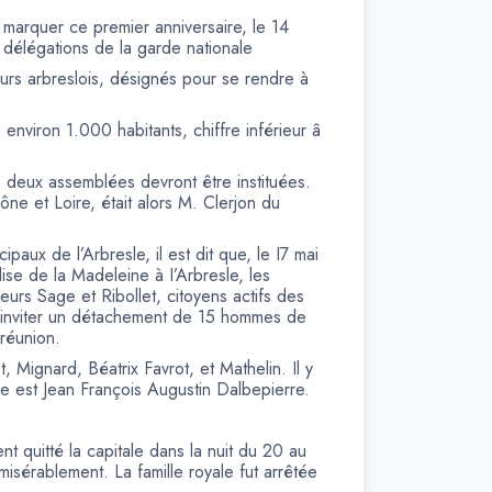
ur marquer ce premier anniversaire, le 14
s délégations de la garde nationale
urs arbreslois, désignés pour se rendre à
environ 1.000 habitants, chiffre inférieur â
 deux assemblées devront être instituées.
ne et Loire, était alors M. Clerjon du
aux de l’Arbresle, il est dit que, le I7 mai
lise de la Madeleine à I’Arbresle, les
eurs Sage et Ribollet, citoyens actifs des
t inviter un détachement de 15 hommes de
 réunion.
 Mignard, Béatrix Favrot, et Mathelin. Il y
le est Jean François Augustin Dalbepierre.
t quitté la capitale dans la nuit du 20 au
misérablement. La famille royale fut arrêtée