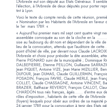
L’Arbresle eut son député aux États Généraux. Il semble
l’élection, à l’Arbresle de deux députés pour porter rep
tint à Lyon.
Voici le texte du compte rendu de cette réunion, premi
« Nomination par les Habitants de l’Arbresle en fave
le 1er mars 1789. «
« Aujourd’hui premier mars mil sept cent quatre vingt n
assemblée convoquée au son de la cloche en la …….. s
sise au faubourg du dit nom et dépendant de la ville de 
lieu de la convocation, attendu que l’auditoire de cette
point d’hôtel de ville, par devant nous Claude LACROIX n
l’Arbresle et choisi pour présider la dite assemblée, att
Pierre PIGNARD suivi de la municipalité ; Dominique 
DALBEPIERRE, Etienne PEILLON, Guillaume SARRAZ
Jean PIQUET, Antoine VIZE, Jean Marie MIZILLIER, Be
DUFOUR, Jean DUMAS, Claude GLIILLERMIN, François
POSADIN, François FAVRE, Claude MERLE, Jean Fran
COLLET, Claude CHASSAGNE, Antoine VINCENT, Bar
BRAZIER, Balthazar REVERDY, François CALLOT, Cla
CHARDON tous nés français, âgés……. d’entre eux de v
rôles d’imposition , habitants de cette ville de l’Arbres
(foyers) lesquels pour obéir aux ordres de sa majesté 
24 janvier 1789 pour la convocation à tenir des Etats g