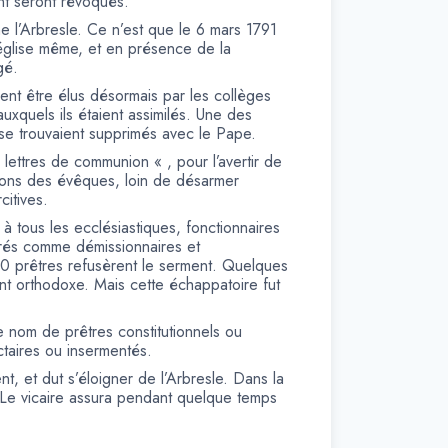
ent seront révoqués.
he l’Arbresle. Ce n’est que le 6 mars 1791
’église même, et en présence de la
gé.
ent être élus désormais par les collèges
uxquels ils étaient assimilés. Une des
se trouvaient supprimés avec le Pape.
lettres de communion « , pour l’avertir de
ations des évêques, loin de désarmer
citives.
 tous les ecclésiastiques, fonctionnaires
érés comme démissionnaires et
0 prêtres refusèrent le serment. Quelques
ent orthodoxe. Mais cette échappatoire fut
le nom de prêtres constitutionnels ou
ctaires ou insermentés.
nt, et dut s’éloigner de l’Arbresle. Dans la
 Le vicaire assura pendant quelque temps