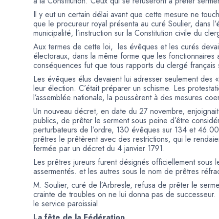
à la Constitution. Ceux qui se refuseront à prêter serm
Il y eut un certain délai avant que cette mesure ne touc
que le procureur royal présenta au curé Soulier, dans l
municipalité, l’instruction sur la Constitution civile du cler
Aux termes de cette loi, les évêques et les curés devai
électoraux, dans la même forme que les fonctionnaires a
conséquences fut que tous rapports du clergé français 
Les évêques élus devaient lui adresser seulement des « 
leur élection. C’était préparer un schisme. Les protest
l’assemblée nationale, la poussèrent à des mesures coer
Un nouveau décret, en date du 27 novembre, enjoignait à
publics, de prêter le serment sous peine d’être consid
perturbateurs de l’ordre, 130 évêques sur 134 et 46.00
prêtres le prêtèrent avec des restrictions, qui le rendai
fermée par un décret du 4 janvier 1791.
Les prêtres jureurs furent désignés officiellement sous 
assermentés. et les autres sous le nom de prêtres réfra
M. Soulier, curé de l’Arbresle, refusa de prêter le serme
crainte de troubles on ne lui donna pas de successeur.
le service paroissial.
La fête de la Fédération