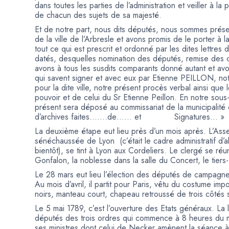
dans toutes les parties de l’administration et veiller à l
de chacun des sujets de sa majesté.
Et de notre part, nous dits députés, nous sommes pré
de la ville de l’Arbresle et avons promis de le porter à
tout ce qui est prescrit et ordonné par les dites lettres
datés, desquelles nomination des députés, remise des c
avons à tous les susdits comparants donné autant et av
qui savent signer et avec eux par Etienne PEILLON, n
pour la dite ville, notre présent procès verbal ainsi qu
pouvoir et de celui du Sr Etienne Peillon. En notre sous
présent sera déposé au commissariat de la municipalité de
d’archives faites…….de…… et Signatures… »
La deuxième étape eut lieu près d’un mois après. L’Ass
sénéchaussée de Lyon (c’était le cadre administratif d’a
bientôt), se tint à Lyon aux Cordeliers. Le clergé se réu
Gonfalon, la noblesse dans la salle du Concert, le tiers-
Le 28 mars eut lieu l’élection des députés de campagne. 
Au mois d’avril, il partit pour Paris, vêtu du costume im
noirs, manteau court, chapeau retroussé de trois côtés
Le 5 mai 1789, c’est l’ouverture des Etats généraux. L
députés des trois ordres qui commence à 8 heures du ma
ses ministres dont celui de Necker amènent la séance à