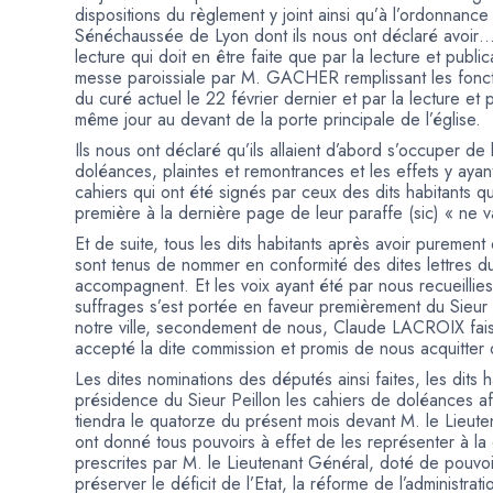
dispositions du règlement y joint ainsi qu’à l’ordonnanc
Sénéchaussée de Lyon dont ils nous ont déclaré avoir…
lecture qui doit en être faite que par la lecture et publi
messe paroissiale par M. GACHER remplissant les foncti
du curé actuel le 22 février dernier et par la lecture et p
même jour au devant de la porte principale de l’église.
Ils nous ont déclaré qu’ils allaient d’abord s’occuper de
doléances, plaintes et remontrances et les effets y ayan
cahiers qui ont été signés par ceux des dits habitants qu
première à la dernière page de leur paraffe (sic) « ne v
Et de suite, tous les dits habitants après avoir purement
sont tenus de nommer en conformité des dites lettres du
accompagnent. Et les voix ayant été par nous recueillies
suffrages s’est portée en faveur premièrement du Sieu
notre ville, secondement de nous, Claude LACROIX faisa
accepté la dite commission et promis de nous acquitter 
Les dites nominations des députés ainsi faites, les dits 
présidence du Sieur Peillon les cahiers de doléances af
tiendra le quatorze du présent mois devant M. le Lieute
ont donné tous pouvoirs à effet de les représenter à la 
prescrites par M. le Lieutenant Général, doté de pouvo
préserver le déficit de l’Etat, la réforme de l’administrat