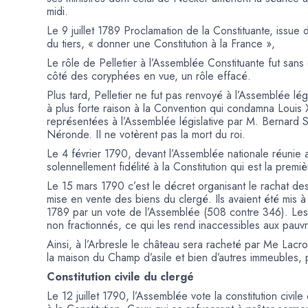
midi.
Le 9 juillet 1789 Proclamation de la Constituante, issu
du tiers, « donner une Constitution à la France »,
Le rôle de Pelletier à l’Assemblée Constituante fut sans
côté des coryphées en vue, un rôle effacé.
Plus tard, Pelletier ne fut pas renvoyé à l’Assemblée légi
à plus forte raison à la Convention qui condamna Louis 
représentées à l’Assemblée législative par M. Bernard 
Néronde. II ne votèrent pas la mort du roi.
Le 4 février 1790, devant l’Assemblée nationale réunie a
solennellement fidélité à la Constitution qui est la premiè
Le 15 mars 1790 c’est le décret organisant le rachat des
mise en vente des biens du clergé. Ils avaient été mis à
1789 par un vote de l’Assemblée (508 contre 346). Les
non fractionnés, ce qui les rend inaccessibles aux pauv
Ainsi, à l’Arbresle le château sera racheté par Me Lacroi
la maison du Champ d’asile et bien d’autres immeubles, p
Constitution civile du clergé
Le 12 juillet 1790, l’Assemblée vote la constitution civil