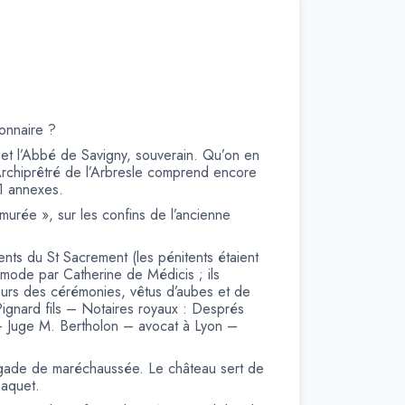
ionnaire ?
s et l’Abbé de Savigny, souverain. Qu’on en
l’Archiprêtré de l’Arbresle comprend encore
11 annexes.
 murée », sur les confins de l’ancienne
nts du St Sacrement (les pénitents étaient
 mode par Catherine de Médicis ; ils
 cours des cérémonies, vêtus d’aubes et de
gnard fils – Notaires royaux : Després
 – Juge M. Bertholon – avocat à Lyon –
igade de maréchaussée. Le château sert de
Caquet.