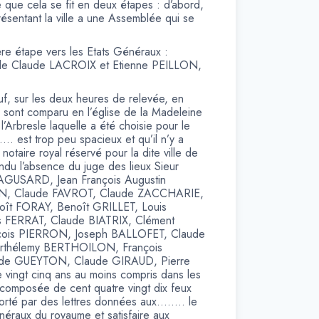
 que cela se fit en deux étapes : d’abord,
résentant la ville a une Assemblée qui se
ère étape vers les Etats Généraux :
ur de Claude LACROIX et Etienne PEILLON,
euf, sur les deux heures de relevée, en
ont comparu en l’église de la Madeleine
l’Arbresle laquelle a été choisie pour le
…… est trop peu spacieux et qu’il n’y a
otaire royal réservé pour la dite ville de
endu l’absence du juge des lieux Sieur
RAGUSARD, Jean François Augustin
IN, Claude FAVROT, Claude ZACCHARIE,
noît FORAY, Benoît GRILLET, Louis
 FERRAT, Claude BIATRIX, Clément
çois PIERRON, Joseph BALLOFET, Claude
thélemy BERTHOILON, François
ude GUEYTON, Claude GIRAUD, Pierre
ingt cinq ans au moins compris dans les
le composée de cent quatre vingt dix feux
porté par des lettres données aux…….. le
énéraux du royaume et satisfaire aux