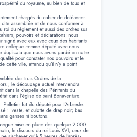
a prospérité du royaume, au bien de tous et
sentement chargés du cahier de doléances
 la dite assemblée et de nous conformer à
 du roi du règlement et aussi des ordres sus
ahiers, pouvoirs et déclarations; nous
oir signé avec eux avec ceux des habitants
otre collègue comme député avec nous
e le duplicata que nous avons gardé en notre
-qualité pour constater nos pouvoirs et le
 cette ville, attendu qu’il n’y a point
emblée des trois Ordres de la
lors ; le découpage actuel interviendra
nit dans la chapelle des Pénitents du
état dans l’église de saint Bonaventure.
Pelletier fut élu député pour I’Arbresle.
posé : veste, et culotte de drap noir; bas
 sans ganses ni boutons.
a longue mise en place des quelque 2 000
tin, le discours du roi Louis XVI, ceux de
 ne s’achever qu’à 5 heures de l’après-