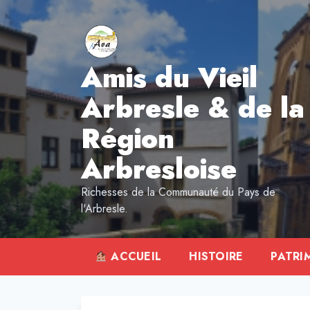
Aller
au
contenu
Amis du Vieil
Arbresle & de la
Région
Arbresloise
Richesses de la Communauté du Pays de
l'Arbresle.
ACCUEIL
HISTOIRE
PATRI