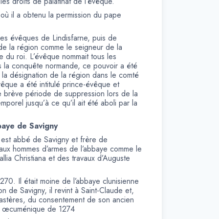
les droits de palatinat de l’évêque.
 où il a obtenu la permission du pape
, les évêques de Lindisfarne, puis de
 de la région comme le seigneur de la
le du roi. L’évêque nommait tous les
s la conquête normande, ce pouvoir a été
 la désignation de la région dans le comté
vêque a été intitulé prince-évêque et
e brève période de suppression lors de la
porel jusqu’à ce qu’il ait été aboli par la
bbaye de Savigny
est abbé de Savigny et frère de
nt aux hommes d’armes de l’abbaye comme le
allia Christiana et des travaux d’Auguste
70. Il était moine de l’abbaye clunisienne
n de Savigny, il revint à Saint-Claude et,
monastères, du consentement de son ancien
cile œcuménique de 1274