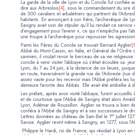
La garde de la ville de Lyon et du Concile fut confiée 
dire aux Arbreslois
[4]
, sous le commandement du sire d
de 300 cavaliers et arbalétriers qui partirent de l’Arbr
habitants. En annonçant à son frère, l’archevêque de Lyo
Savigny avait soin de stipuler qu’il lui rendait ce service
d’engagement pour l’avenir », ce qui n’empêcha pas l’a
une troupe à l’archevêque pour repousser les agression
Parmi les Pères du Concile se trouvait Bernard Ayglier
[
Abbé du Mont-Cassin, en Italie, et Général de l’Ordre d
savinien, il voulait revoir le berceau de sa vie religieuse 
concile à venir visiter l’abbaye où s’était écoulée sa je
Lyon, du 7 au 24 juin, à la distance de six lieues, jusqu
en route, traversèrent la grande rue de l’Arbresle (rue 
assez vaste pour les recevoir mais l’Abbé préféra les lo
demeure favorite des Abbés. Elle avait été embellie à d
Les prélats, après avoir visité l’abbaye, furent accueillis
et de courtoisie que l’Abbé de Savigny était alors Amé
Lyon, Adémar de Roussillon. Ayglier se trouva si bien d
conféra à l’Abbé de Savigny et à ses successeurs le droi
er
Lettres données au château de Sain-Bel le 1
Juillet 12
Savoie. Ayglier revint même à Savigny, en 1277, sous l
Philippe le Hardi, roi de France, qui résidait à Lyon en