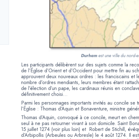
Durham
est une ville du nord-es
Les participants délibèrent sur des sujets comme la recon
de l’Église d’Orient et d’Occident pour mettre fin au sc
approuvent deux nouveaux ordres : les franciscains et l
nombre d’ordres mendiants, leurs membres étant rattaché
de l’élection d’un pape, les cardinaux réunis en conclav
définitivement choisi…
Parmi les personnages importants invités au concile se 
l’Église : Thomas d’Aquin et Bonaventure, ministre génér
Thomas d’Aquin, convoqué à ce concile, meurt en chemin,
seul à ne pas retourner vivant à son domicile. Saint Bon
15 juillet 1274 (voir plus loin) et Robert de Stichill,
d’Arbipollis (Arbeules ou Arbresle) le 4 août 1274. Il e