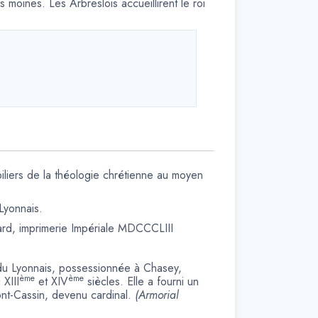
moines. Les Arbreslois accueillirent le roi
iliers de la théologie chrétienne au moyen
Lyonnais.
ard, imprimerie Impériale MDCCCLIII
 du Lyonnais, possessionnée à Chasey,
ème
ème
 XIII
et XIV
siècles. Elle a fourni un
t-Cassin, devenu cardinal.
(Armorial