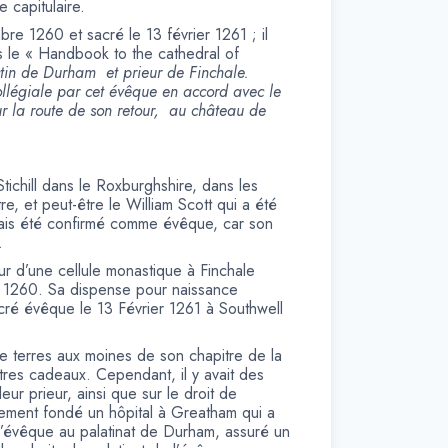
 capitulaire.
re 1260 et sacré le 13 février 1261 ; il
s le « Handbook to the cathedral of
ictin de Durham et prieur de Finchale.
ollégiale par cet évêque en accord avec le
ur la route de son retour, au château de
tichill dans le Roxburghshire, dans les
e, et peut-être le William Scott qui a été
mais été confirmé comme évêque, car son
.
eur d’une cellule monastique à Finchale
e 1260. Sa dispense pour naissance
acré évêque le 13 Février 1261 à Southwell
de terres aux moines de son chapitre de la
utres cadeaux. Cependant, il y avait des
ur prieur, ainsi que sur le droit de
alement fondé un hôpital à Greatham qui a
l’évêque au palatinat de Durham, assuré un