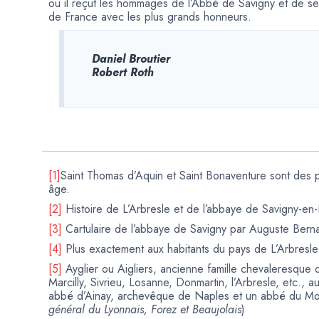
où il reçut les hommages de l’Abbé de Savigny et de ses 
de France avec les plus grands honneurs.
Daniel Broutier
Robert Roth
[1]
Saint Thomas d’Aquin et Saint Bonaventure sont des p
âge.
[2]
Histoire de L’Arbresle et de l’abbaye de Savigny-en-
[3]
Cartulaire de l’abbaye de Savigny par Auguste Bern
[4]
Plus exactement aux habitants du pays de L’Arbresle
[5]
Ayglier ou Aigliers, ancienne famille chevaleresque
Marcilly, Sivrieu, Losanne, Donmartin, l’Arbresle, etc., au
abbé d’Ainay, archevêque de Naples et un abbé du Mon
général du Lyonnais, Forez et Beaujolais
)