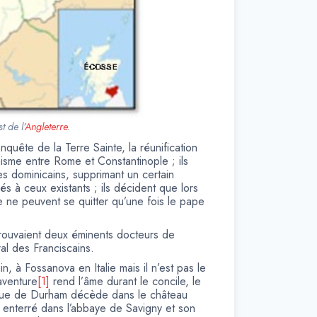
t de l’
Angleterre
.
quête de la Terre Sainte, la réunification
hisme entre Rome et Constantinople ; ils
es dominicains, supprimant un certain
s à ceux existants ; ils décident que lors
e ne peuvent se quitter qu’une fois le pape
trouvaient deux éminents docteurs de
al des Franciscains.
 à Fossanova en Italie mais il n’est pas le
aventure
[1]
rend l’âme durant le concile, le
 évêque de Durham décède dans le château
st enterré dans l’abbaye de Savigny et son