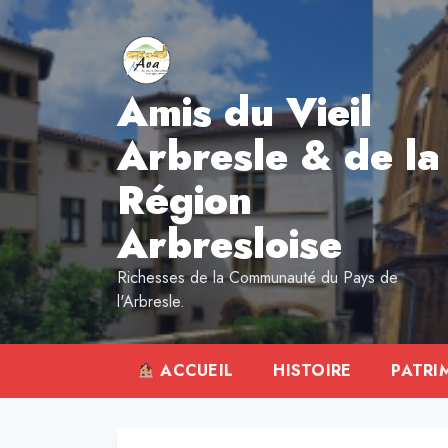
Aller
au
contenu
Amis du Vieil
Arbresle & de la
Région
Arbresloise
Richesses de la Communauté du Pays de
l'Arbresle.
ACCUEIL
HISTOIRE
PATRI