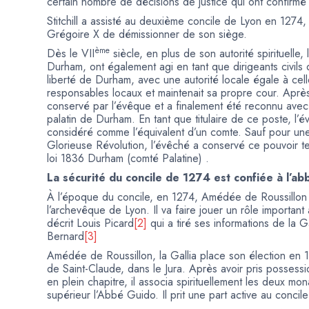
certain nombre de décisions de justice qui ont confirmé 
Stitchill a assisté au deuxième concile de Lyon en 1274,
Grégoire X de démissionner de son siège.
ème
Dès le VII
siècle, en plus de son autorité spirituelle
Durham, ont également agi en tant que dirigeants civils
liberté de Durham, avec une autorité locale égale à cel
responsables locaux et maintenait sa propre cour. Aprè
conservé par l’évêque et a finalement été reconnu avec
palatin de Durham. En tant que titulaire de ce poste, l’é
considéré comme l’équivalent d’un comte. Sauf pour un
Glorieuse Révolution, l’évêché a conservé ce pouvoir tem
loi 1836 Durham (comté Palatine) .
La sécurité du concile de 1274 est confiée à l’a
À l’époque du concile, en 1274, Amédée de Roussillon 
l’archevêque de Lyon. Il va faire jouer un rôle importa
décrit Louis Picard
[2]
qui a tiré ses informations de la G
Bernard
[3]
Amédée de Roussillon, la Gallia place son élection en 12
de Saint-Claude, dans le Jura. Après avoir pris possessio
en plein chapitre, il associa spirituellement les deux 
supérieur l’Abbé Guido. Il prit une part active au con