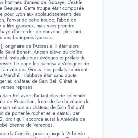
aux hommes d’armes de l’abbaye, c’est-à-
e Beaujeu. Cette troupe était composée
esle pour Lyon aux applaudissements des
n, l’envoi de cette troupe, l’abbé de
 « à titre gracieux, mais sans prendre
bbaye d’accorder de nouveau, plus tard,
s des bourgeois lyonnais.
5]
, originaire de l’Arbresle. Il était alors
e Saint Benoît. Ancien élève du cloître
et il invita plusieurs évêques et prélats du
unesse. Le pape les autorisa à s’éloigner de
e l’arrivée des Grecs. Les prélats se mirent
du Marché). L’abbaye était sans doute
ger au château de Sain Bel. C’était la
iverses reprises.
 à Sain Bel avec d’autant plus de solennité
dée de Roussillon, frère de l’archevêque de
e son séjour au château de Sain Bel qu’il
t de porter le rochet et le camail, par
72, droit qu’il accorda aussi à Amédée de
’Abbé Etienne de Varennes.
 vue du Concile, poussa jusqu’à l’Arbresle