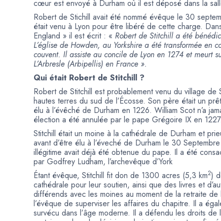
cœur est envoyé à Durham où il est déposé dans la salle
Robert de Stichill avait été nommé évêque le 30 septemb
était venu à Lyon pour être libéré de cette charge. Dan
England » il est écrit : «
Robert de Stitchill a été bénéd
L’église de Howden, au Yorkshire a été transformée en c
couvent. Il assiste au concile de Lyon en 1274 et meurt s
L’Arbresle (Arbipellis) en France ».
Qui était Robert de Stitchill ?
Robert de Stitchill est probablement venu du village de S
hautes terres du sud de l’Écosse. Son père était un prêtr
élu à l’évêché de Durham en 1226. William Scot n’a ja
élection a été annulée par le pape Grégoire IX en 1227
Stitchill était un moine à la cathédrale de Durham et pri
avant d’être élu à l’éveché de Durham le 30 Septembr
illégitime avait déjà été obtenue du pape. Il a été cons
par Godfrey Ludham, l’archevêque d’York
2
Étant évêque, Stitchill fit don de 1300 acres (5,3 km
) 
cathédrale pour leur soutien, ainsi que des livres et d’a
différends avec les moines au moment de la retraite de le
l’évêque de superviser les affaires du chapitre. Il a ég
survécu dans l’âge moderne. Il a défendu les droits de 