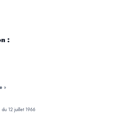
n :
le
»
u 12 juillet 1966