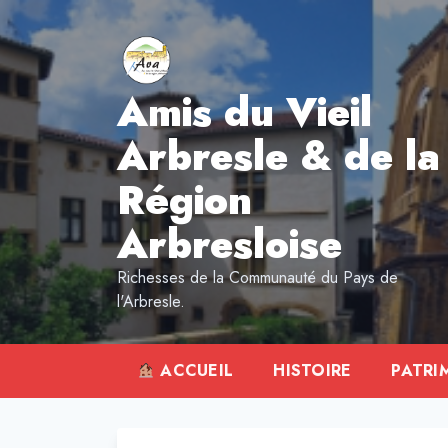
Aller
au
contenu
Amis du Vieil
Arbresle & de la
Région
Arbresloise
Richesses de la Communauté du Pays de
l'Arbresle.
ACCUEIL
HISTOIRE
PATRI