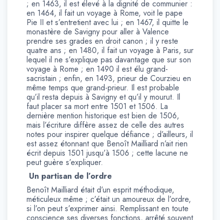
; en 1463, il est élevé à la dignité de communier :
en 1464, il fait un voyage à Rome, voit le pape
Pie II et s’entretient avec lui ; en 1467, il quitte le
monastère de Savigny pour aller à Valence
prendre ses grades en droit canon ; il y reste
quatre ans ; en 1480, il fait un voyage à Paris, sur
lequel il ne s’explique pas davantage que sur son
voyage à Rome ; en 1490 il est élu grand-
sacristain ; enfin, en 1493, prieur de Courzieu en
même temps que grand-prieur. Il est probable
qu’il resta depuis à Savigny et qu’il y mourut. Il
faut placer sa mort entre 1501 et 1506. La
dernière mention historique est bien de 1506,
mais l’écriture diffère assez de celle des autres
notes pour inspirer quelque défiance ; d’ailleurs, il
est assez étonnant que Benoît Mailliard n’ait rien
écrit depuis 1501 jusqu’à 1506 ; cette lacune ne
peut guère s’expliquer.
Un partisan de l’ordre
Benoît Mailliard était d’un esprit méthodique,
méticuleux même ; c’était un amoureux de l’ordre,
si l’on peut s’exprimer ainsi. Remplissant en toute
conscience ses diverses fonctions, arrêté souvent