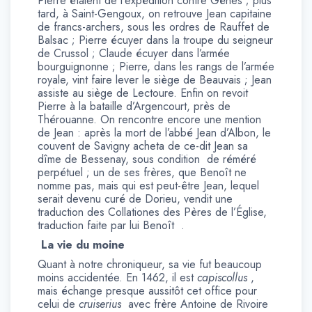
Pierre étaient de l’expédition contre Gênes ; plus
tard, à Saint-Gengoux, on retrouve Jean capitaine
de francs-archers, sous les ordres de Rauffet de
Balsac ; Pierre écuyer dans la troupe du seigneur
de Crussol ; Claude écuyer dans l’armée
bourguignonne ; Pierre, dans les rangs de l’armée
royale, vint faire lever le siège de Beauvais ; Jean
assiste au siège de Lectoure. Enfin on revoit
Pierre à la bataille d’Argencourt, près de
Thérouanne. On rencontre encore une mention
de Jean : après la mort de l’abbé Jean d’Albon, le
couvent de Savigny acheta de ce-dit Jean sa
dîme de Bessenay, sous condition de réméré
perpétuel ; un de ses frères, que Benoît ne
nomme pas, mais qui est peut-être Jean, lequel
serait devenu curé de Dorieu, vendit une
traduction des Collationes des Pères de l’Église,
traduction faite par lui Benoît .
La vie du moine
Quant à notre chroniqueur, sa vie fut beaucoup
moins accidentée. En 1462, il est
capiscollus
,
mais échange presque aussitôt cet office pour
celui de
cruiserius
avec frère Antoine de Rivoire