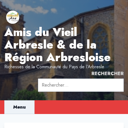
Aller
au
contenu
Amis du Vieil
Arbresle & de la
Région Arbresloise
Richesses de la Communauté du Pays de l'Arbresle.
RECHERCHER
Rechercher :
Menu