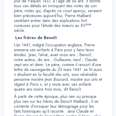
jour de Pâques 1437, à l’âge de six ans. Il donne
tous ces détails en invoquant des notes de son
père, notes qui, d’après ce court aperçu, seraient
bien précieuses aujourd’hui, Pierre Mailliard
semblant entrer dans des explications fort
ème
curieuses pour l’étude des mœurs au XV
siècle.
Les frères de Benoît
L’an 1441, malgré l’occupation anglaise, Pierre
emmena ses enfants à Paris pour y faire leurs
études. Jean, l’aîné, avait onze ans ; Benoît,
notre auteur, dix ans ; Guillaume, neuf ; Claude,
sept ans et demi. Le père, comme il ressort d’une
lettre de sauvegarde du 23 mars 1441 se fit aussi
« étudiant en la faculté des arts, sous vénérable
personne maistre Jean Boucard, maistre aux arts et
régent à Paris »
, et y resta avec ses enfants
quatre ans moins trois mois, dit Benoît.
À partir de cette époque, plus rien ou presque
plus rien sur les frères de Benoît Mailliard ; il se
contente d’invoquer leur témoignage pour les
faits historiques qu’il raconte : ainsi Claude et