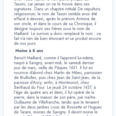
Tassini, car jamais on ne le trouve dans ses
signatures. Dans un chapitre intitulé De sepulturis
religiosorum, le nom de Tassin semble avoir été
effacé à dessein, après le prénom Antoine de
son oncle, et dans le cours de sa Chronique, il
désigne toujours ses frères sous le nom de
Mailliard. Le surnom a donc remplacé le nom ; ce
fait n’a rien de bien étonnant et se produit encore
de nos jours.
Moine à 6 ans
Benoît Mailliard, comme il l’apprend lui-même,
naquit à Savigny, avant midi, le samedi dernier
jour de mars, veille de Pâques 1431. Il fut en
nourrice d’abord chez Martin de Milieu, paroissien
de Brulliolles, puis chez Jean de Saint-Jean, de la
paroisse d’Ancy, enfin, à Montmonot, chez
Berthaud du Four. Le jeudi 24 octobre 1437, à
l’âge de quatre ans et demi, il fut opéré de la
pierre, dans la maison de son père, par maître
Guillaume de Villefranche, tandis que le tenaient
par les deux jambes Louis de Rossette et Hugues
de Tarare, moines de Savigny. Il devint moine le