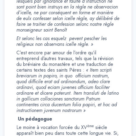
lesquels par ignorance et faulte d’instruction ne
sont point bien instruys en la règle ne observacion
d’icelle, ne par conséquent en forme et manière
de eulx confesser selon icelle règle, ay délibéré de
faire se traitier de confession selonc nostre règle
monseigneur saint Benoît
Et selonc les cas esquelz pevent pescher les
religieux non observans icelle règle. »
C’est encore par amour de l’ordre qu’il
entreprend d’autres travaux, tels que la révision
du bréviaire du monastère et une traduction de
certains textes des saints Pères :
« Item scripti
breviarum in papiro, in quo officium nostrum,
quod difficile erat ad ordinandum, adeo clare
ordinavi, quod eciam juvenes officium faciliter
ordinare et dicere poterunt. Item transluti de latino
in gallicum collaciones sanctorum Patrum
continentes circa ducentum folia papiri, et hoc ad
instructionem juvenum nostrorum »
Un pédagogue
ème
Le moine à vocation forcée du XV
siècle
apparaît bien peu dans toute cette longue vie. Si,