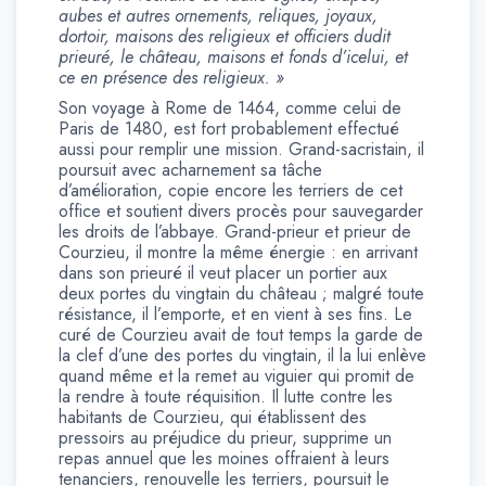
aubes et autres ornements, reliques, joyaux,
dortoir, maisons des religieux et officiers dudit
prieuré, le château, maisons et fonds d’icelui, et
ce en présence des religieux. »
Son voyage à Rome de 1464, comme celui de
Paris de 1480, est fort probablement effectué
aussi pour remplir une mission. Grand-sacristain, il
poursuit avec acharnement sa tâche
d’amélioration, copie encore les terriers de cet
office et soutient divers procès pour sauvegarder
les droits de l’abbaye. Grand-prieur et prieur de
Courzieu, il montre la même énergie : en arrivant
dans son prieuré il veut placer un portier aux
deux portes du vingtain du château ; malgré toute
résistance, il l’emporte, et en vient à ses fins. Le
curé de Courzieu avait de tout temps la garde de
la clef d’une des portes du vingtain, il la lui enlève
quand même et la remet au viguier qui promit de
la rendre à toute réquisition. Il lutte contre les
habitants de Courzieu, qui établissent des
pressoirs au préjudice du prieur, supprime un
repas annuel que les moines offraient à leurs
tenanciers, renouvelle les terriers, poursuit le