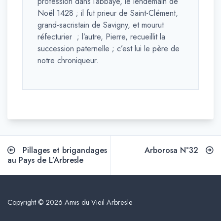
profession dans l’abbaye, le lendemain de
Noël 1428 ; il fut prieur de Saint-Clément,
grand-sacristain de Savigny, et mourut
réfecturier ; l’autre, Pierre, recueillit la
succession paternelle ; c’est lui le père de
notre chroniqueur.
Navigation
Pillages et brigandages
Arborosa N°32
de
au Pays de L’Arbresle
l’article
Copyright © 2026 Amis du Vieil Arbresle