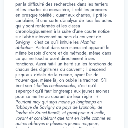
par la difficulté des recherches dans les terriers
et les chartes du monastère, il refit les premiers
en presque totalité ; quant aux chartes, il prit le
cartulaire, fit une sorte d’analyse de tous les actes
qui y sont renfermés et les classa
chronologiquement à la suite d’une courte notice
sur l’abbé intervenant au nom du couvent de
Savigny ; c’est ce qu’il intitule les
Nomina
abbatum
. Partout dans son manuscrit apparaît le
même besoin d’ordre et de méthode, même dans
ce qui ne touche point directement à ses
fonctions. Aussi fait-il un traité sur les fonctions de
chacun des dignitaires du couvent ; il descend
jusqu’aux détails de la cuisine, ayant l’air de
trouver que, même là, on oublie la tradition. S’il
écrit son
Libellus confessionalis
, c’est qu’il
s’aperçoit qu’il faut longtemps aux jeunes moines
pour se mettre au courant de leur règle :
«
Pourtant moy qui suys moine ja longtemps en
l’abbaye de Savigny au pays de Lyonnois, de
l’ordre de Sainct-Benoît, et grant-prieur d’icelle,
voyant et considérant que tant en icelle comme es
autres abbayes a plusieurs jeunes religieux,