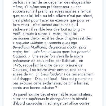
parfois, il a l’air de se décerner des éloges à lui-
même, s’il blâme son prédécesseur ou son
successeur, s’il prend les autres moines à témoin
que, sans lui, telle ou telle affaire n’eut pas réussi,
c’est plutôt pour tracer un exemple que pour se
faire valoir ; c’est surtout aux jeunes qu’il
s’adresse ; il semble leur dire tout au long : «
Voilà la route à suivre ». Aussi, faut-il lui
pardonner d’avoir écrit les deux chapitres intitulés
« sequntur utilitates et comoda quas ego
Benedictus Mailliardi, decretorum doctor, prior
major, feci. –Iste funt utilitates quas feci prioratui
Corziaci. »
Une seule fois s’éveille le moine
précurseur de ceux raillés par Rabelais : en
1496, recueillant la dîme de son prieuré de
Courzieu, il se trouve avoir environ cinq cents
ânées de vin, un
Deus laudetur !
de remerciement
lui échappe : Dieu soit loué ! Mais qui pourrait ne
pas excuser cette exclamation, ce cri si humain,
après une bonne aubaine ?
Un pareil homme devait être habile administrateur,
aussi ses supérieurs le distinguèrent-ils bientôt :
d’abord capiscolus, il échange cet office contre