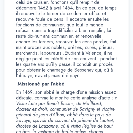
celui de cruisier, fonctions qu’il remplit de
décembre 1462 à avril 1464. En ce peu de temps
il renouvelle le terrier de ce dernier office et
recouvre foule de cens. Il accepte ensuite les
fonctions de communier, que tout le monde
refusait comme trop difficiles à bien remplir ; lui
reste dix-huit ans communier, et renouvelle
encore les terriers, recouvre les cens perdus, fait
maint procès aux nobles, prêtres, curés, prieurs,
marchands, laboureurs .Etudiant à Valence, il ne
néglige point les intérêt de son couvent : pendant
les quatre ans qu’il y passe, il conduit un procès
pour obtenir le charnage de Bessenay qui, dû à
l’abbaye, n’avait jamais été payé.
Missionné par l’abbé
En 1469, son abbé le charge d’une mission assez
délicate, comme le montre cette analyse d’acte :
«
Visite faite par Benoît Tassins, dit Mailliard,
docteur ez droit, communier de Savigny et vicaire
général de Jean d’Albon, abbé dans le pays de
Savoye, sçavoir du couvent du prieuré de Luatret,
diocèse de Lauzanne, où il visita l’église de haut
en bas, le vestiaire de ladite église, chapes,