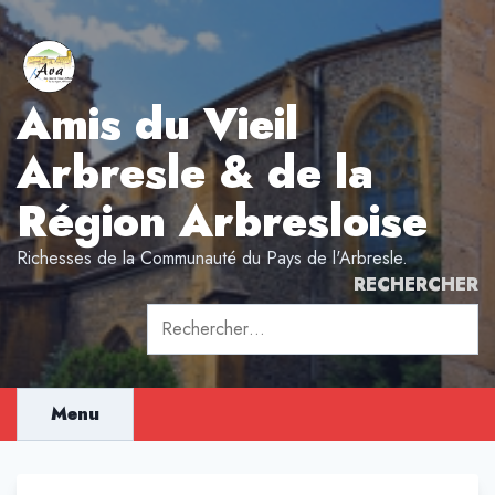
Aller
au
contenu
Amis du Vieil
Arbresle & de la
Région Arbresloise
Richesses de la Communauté du Pays de l'Arbresle.
RECHERCHER
Rechercher :
Menu