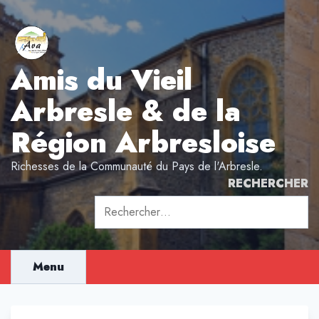
Aller
au
contenu
Amis du Vieil
Arbresle & de la
Région Arbresloise
Richesses de la Communauté du Pays de l'Arbresle.
RECHERCHER
Rechercher :
Menu