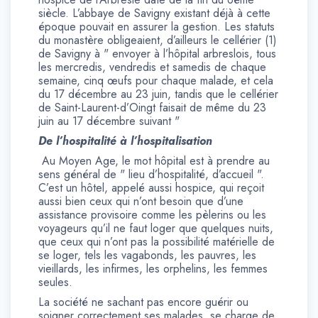
siècle. L’abbaye de Savigny existant déjà à cette
époque pouvait en assurer la gestion. Les statuts
du monastère obligeaient, d’ailleurs le cellérier (1)
de Savigny à " envoyer à l’hôpital arbreslois, tous
les mercredis, vendredis et samedis de chaque
semaine, cinq œufs pour chaque malade, et cela
du 17 décembre au 23 juin, tandis que le cellérier
de Saint-Laurent-d’Oingt faisait de même du 23
juin au 17 décembre suivant "
De l’hospitalité à l’hospitalisation
Au Moyen Age, le mot hôpital est à prendre au
sens général de " lieu d’hospitalité, d’accueil ".
C’est un hôtel, appelé aussi hospice, qui reçoit
aussi bien ceux qui n’ont besoin que d’une
assistance provisoire comme les pèlerins ou les
voyageurs qu’il ne faut loger que quelques nuits,
que ceux qui n’ont pas la possibilité matérielle de
se loger, tels les vagabonds, les pauvres, les
vieillards, les infirmes, les orphelins, les femmes
seules.
La société ne sachant pas encore guérir ou
soigner correctement ses malades, se charge de