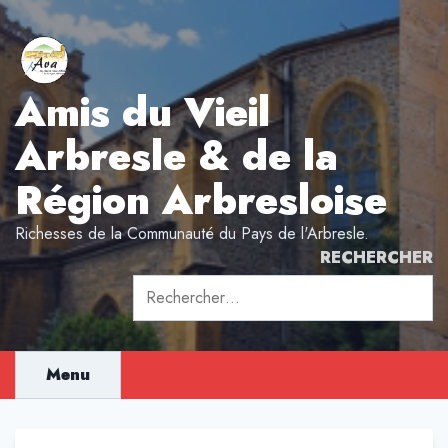
Aller
au
contenu
Amis du Vieil
Arbresle & de la
Région Arbresloise
Richesses de la Communauté du Pays de l'Arbresle.
RECHERCHER
Rechercher :
Menu