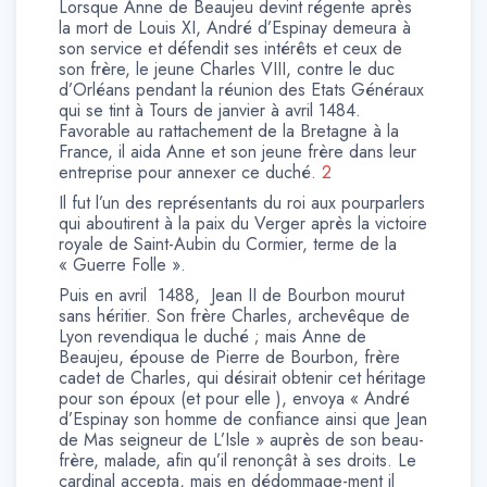
Lorsque Anne de Beaujeu devint régente après
la mort de Louis XI, André d’Espinay demeura à
son service et défendit ses intérêts et ceux de
son frère, le jeune Charles VIII, contre le duc
d’Orléans pendant la réunion des Etats Généraux
qui se tint à Tours de janvier à avril 1484.
Favorable au rattachement de la Bretagne à la
France, il aida Anne et son jeune frère dans leur
entreprise pour annexer ce duché.
2
Il fut l’un des représentants du roi aux pourparlers
qui aboutirent à la paix du Verger après la victoire
royale de Saint-Aubin du Cormier, terme de la
« Guerre Folle ».
Puis en avril 1488, Jean II de Bourbon mourut
sans héritier. Son frère Charles, archevêque de
Lyon revendiqua le duché ; mais Anne de
Beaujeu, épouse de Pierre de Bourbon, frère
cadet de Charles, qui désirait obtenir cet héritage
pour son époux (et pour elle ), envoya « André
d’Espinay son homme de confiance ainsi que Jean
de Mas seigneur de L’Isle » auprès de son beau-
frère, malade, afin qu’il renonçât à ses droits. Le
cardinal accepta, mais en dédommage-ment il