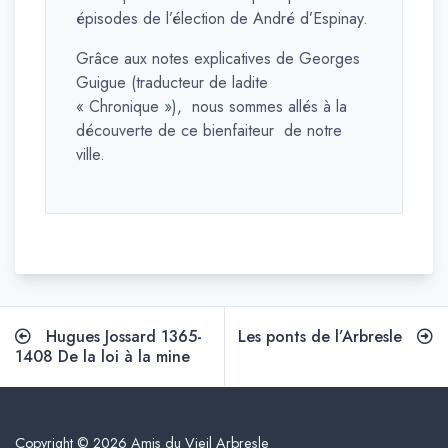
épisodes de l’élection de André d’Espinay.
Grâce aux notes explicatives de Georges
Guigue (traducteur de ladite
« Chronique »), nous sommes allés à la
découverte de ce bienfaiteur de notre
ville.
Navigation
Hugues Jossard 1365-
Les ponts de l’Arbresle
de
1408 De la loi à la mine
l’article
Copyright © 2026 Amis du Vieil Arbresle