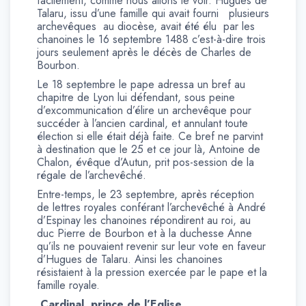
facilement, comme nous allons le voir. Hugues de
Talaru, issu d’une famille qui avait fourni plusieurs
archevêques au diocèse, avait été élu par les
chanoines le 16 septembre 1488 c’est-à-dire trois
jours seulement après le décès de Charles de
Bourbon.
Le 18 septembre le pape adressa un bref au
chapitre de Lyon lui défendant, sous peine
d’excommunication d’élire un archevêque pour
succéder à l’ancien cardinal, et annulant toute
élection si elle était déjà faite. Ce bref ne parvint
à destination que le 25 et ce jour là, Antoine de
Chalon, évêque d’Autun, prit pos-session de la
régale de l’archevêché.
Entre-temps, le 23 septembre, après réception
de lettres royales conférant l’archevêché à André
d’Espinay les chanoines répondirent au roi, au
duc Pierre de Bourbon et à la duchesse Anne
qu’ils ne pouvaient revenir sur leur vote en faveur
d’Hugues de Talaru. Ainsi les chanoines
résistaient à la pression exercée par le pape et la
famille royale.
Cardinal, prince de l’Eglise