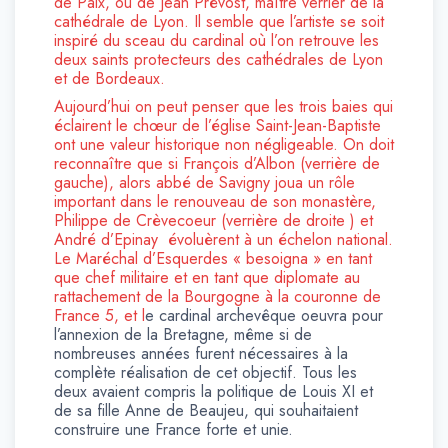
de Paix, ou de Jean Prévost, maître verrier de la
cathédrale de Lyon. Il semble que l’artiste se soit
inspiré du sceau du cardinal où l’on retrouve les
deux saints protecteurs des cathédrales de Lyon
et de Bordeaux.
Aujourd’hui on peut penser que les trois baies qui
éclairent le chœur de l’église Saint-Jean-Baptiste
ont une valeur historique non négligeable. On doit
reconnaître que si François d’Albon (verrière de
gauche), alors abbé de Savigny joua un rôle
important dans le renouveau de son monastère,
Philippe de Crèvecoeur (verrière de droite ) et
André d’Epinay évoluèrent à un échelon national.
Le Maréchal d’Esquerdes « besoigna » en tant
que chef militaire et en tant que diplomate au
rattachement de la Bourgogne à la couronne de
France
5, et l
e cardinal archevêque oeuvra pour
l’annexion de la Bretagne, même si de
nombreuses années furent nécessaires à la
complète réalisation de cet objectif. Tous les
deux avaient compris la politique de Louis XI et
de sa fille Anne de Beaujeu, qui souhaitaient
construire une France forte et unie.