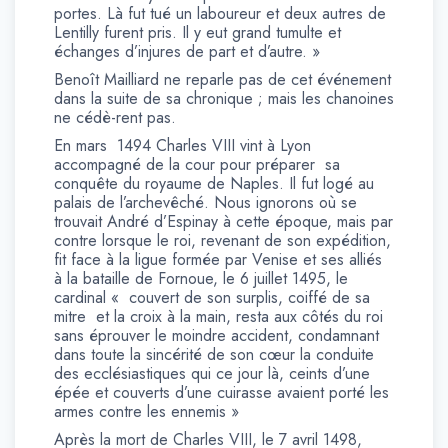
portes. Là fut tué un laboureur et deux autres de
Lentilly furent pris. Il y eut grand tumulte et
échanges d’injures de part et d’autre. »
Benoît Mailliard ne reparle pas de cet événement
dans la suite de sa chronique ; mais les chanoines
ne cédè-rent pas.
En mars 1494 Charles VIII vint à Lyon
accompagné de la cour pour préparer sa
conquête du royaume de Naples. Il fut logé au
palais de l’archevêché. Nous ignorons où se
trouvait André d’Espinay à cette époque, mais par
contre lorsque le roi, revenant de son expédition,
fit face à la ligue formée par Venise et ses alliés
à la bataille de Fornoue, le 6 juillet 1495, le
cardinal « couvert de son surplis, coiffé de sa
mitre et la croix à la main, resta aux côtés du roi
sans éprouver le moindre accident, condamnant
dans toute la sincérité de son cœur la conduite
des ecclésiastiques qui ce jour là, ceints d’une
épée et couverts d’une cuirasse avaient porté les
armes contre les ennemis »
Après la mort de Charles VIII, le 7 avril 1498,