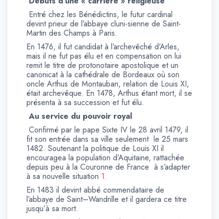
Débuts d’une « carrière » religieuse
Entré chez les Bénédictins, le futur cardinal
devint prieur de l’abbaye cluni-sienne de Saint-
Martin des Champs à Paris.
En 1476, il fut candidat à l’archevêché d’Arles,
mais il ne fut pas élu et en compensation on lui
remit le titre de protonotaire apostolique et un
canonicat à la cathédrale de Bordeaux où son
oncle Arthus de Montauban, relation de Louis XI,
était archevêque. En 1478, Arthus étant mort, il se
présenta à sa succession et fut élu.
Au service du pouvoir royal
Confirmé par le pape Sixte IV le 28 avril 1479, il
fit son entrée dans sa ville seulement le 25 mars
1482. Soutenant la politique de Louis XI il
encouragea la population d’Aquitaine, rattachée
depuis peu à la Couronne de France à s’adapter
à sa nouvelle situation
1.
En 1483 il devint abbé commendataire de
l’abbaye de Saint–Wandrille et il gardera ce titre
jusqu’à sa mort.