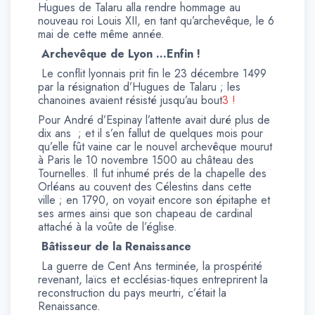
Hugues de Talaru alla rendre hommage au
nouveau roi Louis XII, en tant qu’archevêque, le 6
mai de cette même année.
Archevêque de Lyon …Enfin !
Le conflit lyonnais prit fin le 23 décembre 1499
par la résignation d’Hugues de Talaru ; les
chanoines avaient résisté jusqu’au bout
3 !
Pour André d’Espinay l’attente avait duré plus de
dix ans ; et il s’en fallut de quelques mois pour
qu’elle fût vaine car le nouvel archevêque mourut
à Paris le 10 novembre 1500 au château des
Tournelles. Il fut inhumé prés de la chapelle des
Orléans au couvent des Célestins dans cette
ville ; en 1790, on voyait encore son épitaphe et
ses armes ainsi que son chapeau de cardinal
attaché à la voûte de l’église.
Bâtisseur de la Renaissance
La guerre de Cent Ans terminée, la prospérité
revenant, laïcs et ecclésias-tiques entreprirent la
reconstruction du pays meurtri, c’était la
Renaissance.