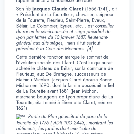
l’appartenance à la noblesse de robe.
Son fils
Jacques Claude Claret
(1656-1741), dit
« Président de la Tourette », chevalier, seigneur
de la Tourette, Fleurieu, Saint-Pierre, Eveux,
Bélair, Le Colombier, Eyrieu, etc… est
conseiller
du roi en la sénéchaussée et siège présidial de
Lyon par lettres du 10 janvier 1687, lieutenant-
général aux dits sièges,
mais il fut surtout
président à la Cour des Monnaies. [4]
Cette dernière fonction marque le sommet de
l’évolution sociale des Claret. C’est lui qui aurait
acheté le château de Bélair, sur la commune de
Fleurieux, aux De Bretagne, successeurs de
Mathieu Micolier. Jacques Claret épousa Bonne
Michon en 1690, dont la famille possédait le fief
de La Tourette avant 1681 (Jean Michon,
marchand bourgeois de Lyon propriétaire de La
Tourette, était marié à Etiennette Claret, née en
1621).
Partie du Plan géométral du parc de la
Tourette de 1776 ( ADR 10G 2443), montrant les
bâtiments, les jardins dont une "salle de