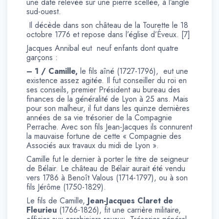
une date relevée sur une pierre scellée, à l’angle
sud-ouest.
Il décède dans son château de la Tourette le 18
octobre 1776 et repose dans l’église d’Éveux. [7]
Jacques Annibal eut neuf enfants dont quatre
garçons :
– 1 / Camille,
le fils aîné (1727-1796), eut une
existence assez agitée. Il fut conseiller du roi en
ses conseils, premier Président au bureau des
finances de la généralité de Lyon à 25 ans. Mais
pour son malheur, il fut dans les quinze dernières
années de sa vie trésorier de la Compagnie
Perrache. Avec son fils Jean-Jacques ils connurent
la mauvaise fortune de cette « Compagnie des
Associés aux travaux du midi de Lyon ».
Camille fut le dernier à porter le titre de seigneur
de Bélair. Le château de Bélair aurait été vendu
vers 1786 à Benoît Valous (1714-1797), ou à son
fils Jérôme (1750-1829).
Le fils de Camille,
Jean-Jacques Claret de
Fleurieu
(1766-1826), fit une carrière militaire,