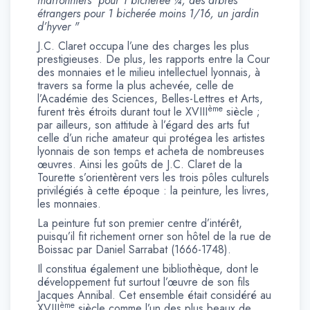
marronniers pour 1 bicherée ¼, des arbres
étrangers pour 1 bicherée moins 1/16, un jardin
d’hyver "
J.C. Claret occupa l’une des charges les plus
prestigieuses. De plus, les rapports entre la Cour
des monnaies et le milieu intellectuel lyonnais, à
travers sa forme la plus achevée, celle de
l’Académie des Sciences, Belles-Lettres et Arts,
ème
furent très étroits durant tout le XVIII
siècle ;
par ailleurs, son attitude à l’égard des arts fut
celle d’un riche amateur qui protégea les artistes
lyonnais de son temps et acheta de nombreuses
œuvres. Ainsi les goûts de J.C. Claret de la
Tourette s’orientèrent vers les trois pôles culturels
privilégiés à cette époque : la peinture, les livres,
les monnaies.
La peinture fut son premier centre d’intérêt,
puisqu’il fit richement orner son hôtel de la rue de
Boissac par Daniel Sarrabat (1666-1748).
Il constitua également une bibliothèque, dont le
développement fut surtout l’œuvre de son fils
Jacques Annibal. Cet ensemble était considéré au
ème
XVIII
siècle comme l’un des plus beaux de