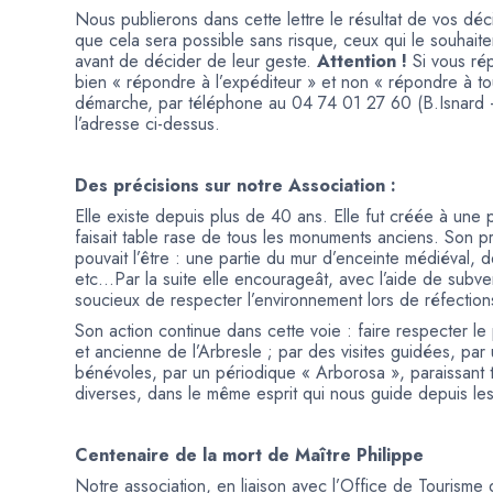
Nous publierons dans cette lettre le résultat de vos dé
que cela sera possible sans risque, ceux qui le souhaite
avant de décider de leur geste.
Attention !
Si vous ré
bien « répondre à l’expéditeur » et non « répondre à t
démarche, par téléphone au 04 74 01 27 60 (B.Isnard – 
l’adresse ci-dessus.
Des précisions sur notre Association :
Elle existe depuis plus de 40 ans. Elle fut créée à une 
faisait table rase de tous les monuments anciens. Son 
pouvait l’être : une partie du mur d’enceinte médiéval,
etc…Par la suite elle encourageât, avec l’aide de subven
soucieux de respecter l’environnement lors de réfectio
Son action continue dans cette voie : faire respecter le p
et ancienne de l’Arbresle ; par des visites guidées, p
bénévoles, par un périodique « Arborosa », paraissant tro
diverses, dans le même esprit qui nous guide depuis le
Centenaire de la mort de Maître Philippe
Notre association, en liaison avec l’Office de Tourisme 