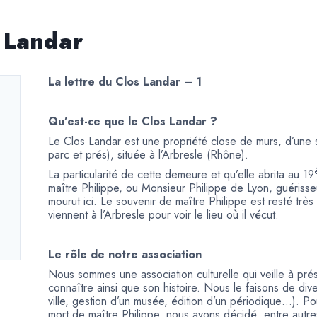
s Landar
La lettre du Clos Landar – 1
Qu’est-ce que le Clos Landar ?
Le Clos Landar est une propriété close de murs, d’une s
parc et prés), située à l’Arbresle (Rhône).
La particularité de cette demeure et qu’elle abrita au 19
maître Philippe, ou Monsieur Philippe de Lyon, guérisseur
mourut ici. Le souvenir de maître Philippe est resté tr
viennent à l’Arbresle pour voir le lieu où il vécut.
Le rôle de notre association
Nous sommes une association culturelle qui veille à prése
connaître ainsi que son histoire. Nous le faisons de diver
ville, gestion d’un musée, édition d’un périodique…). P
mort de maître Philippe, nous avons décidé, entre autres