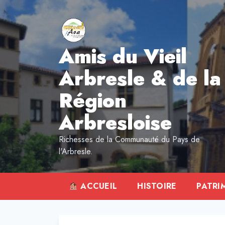
Aller
au
contenu
Amis du Vieil
Arbresle & de la
Région
Arbresloise
Richesses de la Communauté du Pays de
l'Arbresle.
ACCUEIL
HISTOIRE
PATRI