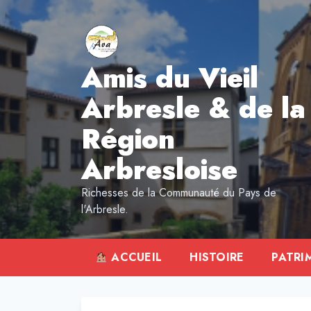
Aller
au
contenu
Amis du Vieil
Arbresle & de la
Région
Arbresloise
Richesses de la Communauté du Pays de
l'Arbresle.
ACCUEIL
HISTOIRE
PATRI