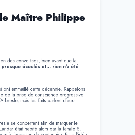
de Maître Philippe
en des convoitises, bien avant que la
 presque écoulés et… rien n’a été
ui ont emmaillé cette décennie. Rappelons
gine de la prise de conscience progressive
rbresle, mais les faits parlent d’eux-
rbresle se concertent afin de marquer le
ndar était habité alors par la famille S.
eurs à l’occasion du centenaire, B.I a l’idée