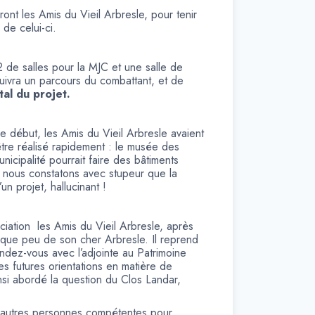
ront les Amis du Vieil Arbresle, pour tenir
de celui-ci.
de salles pour la MJC et une salle de
suivra un parcours du combattant, et de
al du projet.
le début, les Amis du Vieil Arbresle avaient
être réalisé rapidement : le musée des
nicipalité pourrait faire des bâtiments
t nous constatons avec stupeur que la
un projet, hallucinant !
ociation les Amis du Vieil Arbresle, après
lque peu de son cher Arbresle. Il reprend
endez-vous avec l’adjointe au Patrimoine
es futures orientations en matière de
insi abordé la question du Clos Landar,
et autres personnes compétentes pour