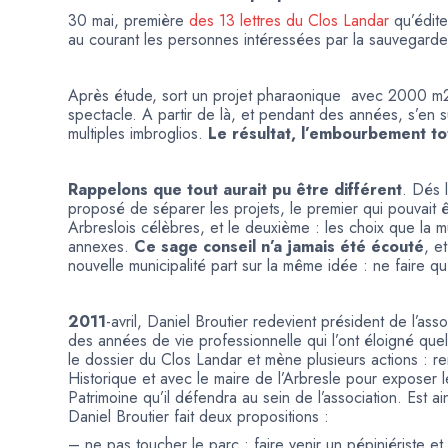
30 mai, première
des 13 lettres du Clos Landar
qu’édite
au courant les personnes intéressées par la sauvegarde 
Après étude, sort un projet pharaonique avec 2000 m2 
spectacle. A partir de là, et pendant des années, s’en 
multiples imbroglios.
Le résultat, l’embourbement tot
Rappelons que tout aurait pu être différent
. Dés 
proposé de séparer les projets, le premier qui pouvait 
Arbreslois célèbres, et le deuxième : les choix que la mu
annexes.
Ce sage conseil n’a jamais été écouté
, e
nouvelle municipalité part sur la même idée : ne faire qu’
2011
-avril, Daniel Broutier redevient président de l’ass
des années de vie professionnelle qui l’ont éloigné que
le dossier du Clos Landar et mène plusieurs actions : r
Historique et avec le maire de l’Arbresle pour exposer l
Patrimoine qu’il défendra au sein de l’association. Est a
Daniel Broutier fait deux propositions :
– ne pas toucher le parc ; faire venir un pépiniériste 