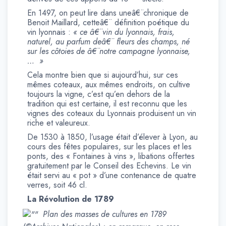
En 1497, on peut lire dans uneâ€¨chronique de
Benoit Maillard, cetteâ€¨ définition poétique du
vin lyonnais :
« ce â€¨vin du lyonnais, frais,
naturel, au parfum deâ€¨ fleurs des champs, né
sur les côtoies de â€¨notre campagne lyonnaise,
… »
Cela montre bien que si aujourd’hui, sur ces
mêmes coteaux, aux mêmes endroits, on cultive
toujours la vigne, c’est qu’en dehors de la
tradition qui est certaine, il est reconnu que les
vignes des coteaux du Lyonnais produisent un vin
riche et valeureux.
De 1530 à 1850, l’usage était d’élever à Lyon, au
cours des fêtes populaires, sur les places et les
ponts, des « Fontaines à vins », libations offertes
gratuitement par le Conseil des Echevins. Le vin
était servi au « pot » d’une contenance de quatre
verres, soit 46 cl.
La Révolution de 1789
Plan des masses de cultures en 1789