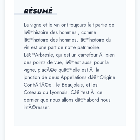
RÉSUMÉ
La vigne et le vin ont toujours fait partie de
lâ€™histoire des hommes ; comme
lâ€™histoire des hommes, lâ€™histoire du
vin est une part de notre patrimoine.
Lâ€™Arbresle, qui est un carrefour Ã bien
des points de vue, lâ€™est aussi pour la
vigne, placÃ©e quâ€™elle est Ã la
jonction de deux Appellations dâ€™Origine
ContrÃ´lÃ©e : le Beaujolais, et les
Coteaux du Lyonnais. Câ€™est Ã ce
dernier que nous allons dâ€™abord nous
intÃ©resser.