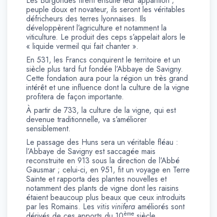
Les Burgondes firent ensuite leur apparition ;
peuple doux et novateur, ils seront les véritables
défricheurs des terres lyonnaises. Ils
développèrent l’agriculture et notamment la
viticulture. Le produit des ceps s’appelait alors le
« liquide vermeil qui fait chanter ».
En 531, les Francs conquirent le territoire et un
siècle plus tard fut fondée l’Abbaye de Savigny.
Cette fondation aura pour la région un très grand
intérêt et une influence dont la culture de la vigne
profitera de façon importante.
À partir de 733, la culture de la vigne, qui est
devenue traditionnelle, va s’améliorer
sensiblement.
Le passage des Huns sera un véritable fléau :
l’Abbaye de Savigny est saccagée mais
reconstruite en 913 sous la direction de l’Abbé
Gausmar ; celui-ci, en 951, fit un voyage en Terre
Sainte et rapporta des plantes nouvelles et
notamment des plants de vigne dont les raisins
étaient beaucoup plus beaux que ceux introduits
par les Romains. Les
vitis vinifera
améliorés sont
ème
dérivés de ces apports du 10
siècle.