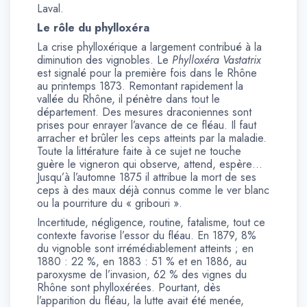
Laval.
Le rôle du phylloxéra
La crise phylloxérique a largement contribué à la
diminution des vignobles. Le
Phylloxéra Vastatrix
est signalé pour la première fois dans le Rhône
au printemps 1873. Remontant rapidement la
vallée du Rhône, il pénètre dans tout le
département. Des mesures draconiennes sont
prises pour enrayer l’avance de ce fléau. Il faut
arracher et brûler les ceps atteints par la maladie.
Toute la littérature faite à ce sujet ne touche
guère le vigneron qui observe, attend, espère…
Jusqu’à l’automne 1875 il attribue la mort de ses
ceps à des maux déjà connus comme le ver blanc
ou la pourriture du « gribouri ».
Incertitude, négligence, routine, fatalisme, tout ce
contexte favorise l’essor du fléau. En 1879, 8%
du vignoble sont irrémédiablement atteints ; en
1880 : 22 %, en 1883 : 51 % et en 1886, au
paroxysme de l’invasion, 62 % des vignes du
Rhône sont phylloxérées. Pourtant, dès
l’apparition du fléau, la lutte avait été menée,