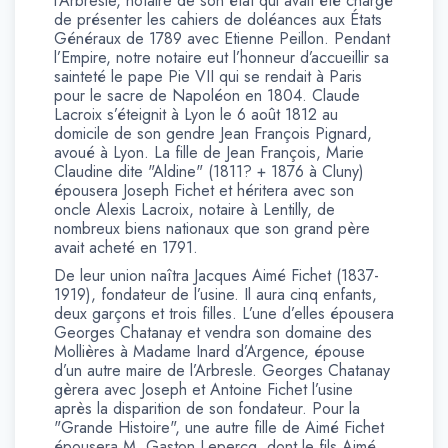
l’Arbresle, notaire de son état qui avait été chargé
de présenter les cahiers de doléances aux États
Généraux de 1789 avec Etienne Peillon. Pendant
l’Empire, notre notaire eut l’honneur d’accueillir sa
sainteté le pape Pie VII qui se rendait à Paris
pour le sacre de Napoléon en 1804. Claude
Lacroix s’éteignit à Lyon le 6 août 1812 au
domicile de son gendre Jean François Pignard,
avoué à Lyon. La fille de Jean François, Marie
Claudine dite "Aldine" (1811? + 1876 à Cluny)
épousera Joseph Fichet et héritera avec son
oncle Alexis Lacroix, notaire à Lentilly, de
nombreux biens nationaux que son grand père
avait acheté en 1791.
De leur union naîtra Jacques Aimé Fichet (1837-
1919), fondateur de l’usine. Il aura cinq enfants,
deux garçons et trois filles. L’une d’elles épousera
Georges Chatanay et vendra son domaine des
Mollières à Madame Inard d’Argence, épouse
d’un autre maire de l’Arbresle. Georges Chatanay
gèrera avec Joseph et Antoine Fichet l’usine
après la disparition de son fondateur. Pour la
"Grande Histoire", une autre fille de Aimé Fichet
épousera M. Gaston Lepercq, dont le fils Aimé