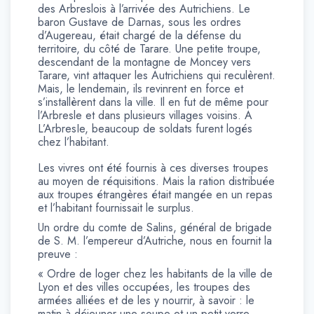
des Arbreslois à l’arrivée des Autrichiens. Le
baron Gustave de Darnas, sous les ordres
d’Augereau, était chargé de la défense du
territoire, du côté de Tarare. Une petite troupe,
descendant de la montagne de Moncey vers
Tarare, vint attaquer les Autrichiens qui reculèrent.
Mais, le lendemain, ils revinrent en force et
s’installèrent dans la ville. Il en fut de même pour
l’Arbresle et dans plusieurs villages voisins. A
L’ArbresIe, beaucoup de soldats furent logés
chez l’habitant.
Les vivres ont été fournis à ces diverses troupes
au moyen de réquisitions. Mais la ration distribuée
aux troupes étrangères était mangée en un repas
et l’habitant fournissait le surplus.
Un ordre du comte de Salins, général de brigade
de S. M. l’empereur d’Autriche, nous en fournit la
preuve :
« Ordre de loger chez les habitants de la ville de
Lyon et des villes occupées, les troupes des
armées alliées et de les y nourrir, à savoir : le
matin à déjeuner une soupe et un petit verre