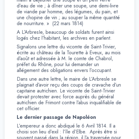
d’eau de vie ; à dîner une soupe, une demi-livre
de viande par homme, des légumes, du pain, et
une chopine de vin ; au souper la même quantité
de nourriture. » (22 mars 1814)
A L’ArbresIe, beaucoup de soldats furent ainsi
logés chez l’habitant, les archives en parlent.
Signalons une lettre du vicomte de Saint-Trivier,
écrite au château de la Tourette à Eveux, au mois
d’août et adressée à M. le comte de Chabrol,
préfet du Rhône, pour lui demander un
allégement des obligations envers l’occupant.
Dans une autre lettre, le maire de L’Arbresle se
plaignait d’avoir reçu des coups de cravache d’un
capitaine autrichien. Le vicomte de Saint-Trivier
devait protester avec force auprès du général
autrichien de Frimont contre l’abus inqualifiable de
cet officier.
Le dernier passage de Napoléon
L’empereur a donc abdiqué le 6 Avril 1814. Il a
choisi son lieu d’exil : l’île d’Elbe. Après être si
souvent passé dans la région, il l’a traversée pour