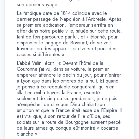
son dernier voyage.
La fatidique date de 1814 coïncide avec le
dernier passage de Napoléon à l’Arbresle. Après
sa première abdication, l’empereur s’arrêta en
effet dans notre petite ville, située sur cette route,
tant de fois parcourue par lui, et « étonné, pour
emprunter le langage de Bossuet, de se voir
traverser en des appareils si divers et pour des
causes si différentes ».
L’abbé Valin écrit : « Devant l’hôtel de la
Couronne j’ai vu, dans sa voiture, le premier
empereur attendre le déclin du jour, pour n’entrer
à Lyon que dans les ombres de la nuit. Et quand
je pense à ce redoutable conquérant, qui s’en
allait en exil à travers la France, escorté
seulement de cinq ou six gendarmes, je ne puis
m’empêcher de dire que Dieu châtiait son
ambition et que la France était lasse de l’Empire. Il
est vrai que, à son retour de l’Ile d’Elbe, ses
soldats sur la route de Bourgogne auraient percé
de leurs armes quiconque eût montré « cocarde
blanche »