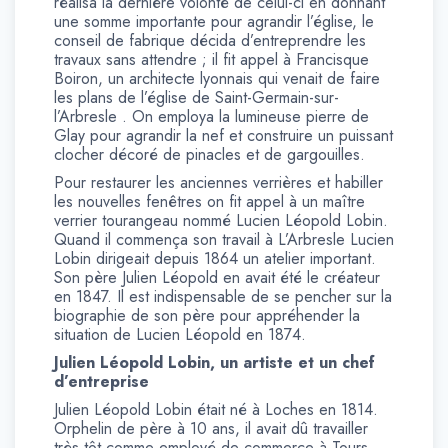
réalisa la dernière volonté de celui-ci en donnant
une somme importante pour agrandir l’église, le
conseil de fabrique décida d’entreprendre les
travaux sans attendre ; il fit appel à Francisque
Boiron, un architecte lyonnais qui venait de faire
les plans de l’église de Saint-Germain-sur-
l’Arbresle . On employa la lumineuse pierre de
Glay pour agrandir la nef et construire un puissant
clocher décoré de pinacles et de gargouilles.
Pour restaurer les anciennes verrières et habiller
les nouvelles fenêtres on fit appel à un maître
verrier tourangeau nommé Lucien Léopold Lobin.
Quand il commença son travail à L’Arbresle Lucien
Lobin dirigeait depuis 1864 un atelier important.
Son père Julien Léopold en avait été le créateur
en 1847. Il est indispensable de se pencher sur la
biographie de son père pour appréhender la
situation de Lucien Léopold en 1874.
Julien Léopold Lobin, un artiste et un chef
d’entreprise
Julien Léopold Lobin était né à Loches en 1814.
Orphelin de père à 10 ans, il avait dû travailler
très tôt comme employé de commerce à Tours.