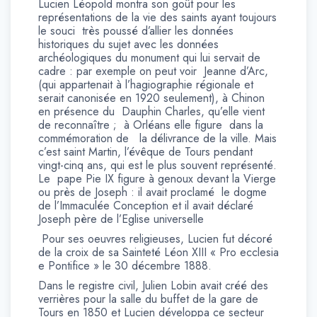
Lucien Léopold montra son goût pour les
représentations de la vie des saints ayant toujours
le souci très poussé d’allier les données
historiques du sujet avec les données
archéologiques du monument qui lui servait de
cadre : par exemple on peut voir Jeanne d’Arc,
(qui appartenait à l’hagiographie régionale et
serait canonisée en 1920 seulement), à Chinon
en présence du Dauphin Charles, qu’elle vient
de reconnaître ; à Orléans elle figure dans la
commémoration de la délivrance de la ville. Mais
c’est saint Martin, l’évêque de Tours pendant
vingt-cinq ans, qui est le plus souvent représenté.
Le pape Pie IX figure à genoux devant la Vierge
ou près de Joseph : il avait proclamé le dogme
de l’Immaculée Conception et il avait déclaré
Joseph père de l’Eglise universelle
Pour ses oeuvres religieuses, Lucien fut décoré
de la croix de sa Sainteté Léon XIII « Pro ecclesia
e Pontifice » le 30 décembre 1888.
Dans le registre civil, Julien Lobin avait créé des
verrières pour la salle du buffet de la gare de
Tours en 1850 et Lucien développa ce secteur