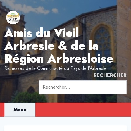
Aller
au
contenu
Amis du Vieil
Arbresle & de la
Région Arbresloise
Richesses de la Communauté du Pays de l'Arbresle.
RECHERCHER
Rechercher :
Menu