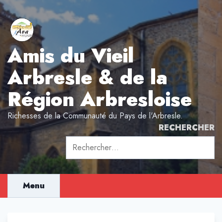
Aller
au
contenu
Amis du Vieil
Arbresle & de la
Région Arbresloise
Richesses de la Communauté du Pays de l'Arbresle.
RECHERCHER
Rechercher :
Menu