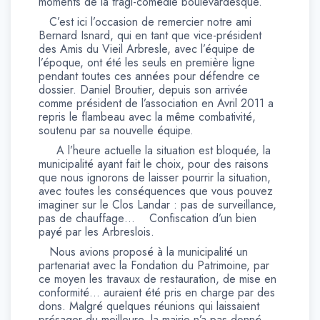
moments de la tragi-comédie boulevardesque.
C’est ici l’occasion de remercier notre ami
Bernard Isnard, qui en tant que vice-président
des Amis du Vieil Arbresle, avec l’équipe de
l’époque, ont été les seuls en première ligne
pendant toutes ces années pour défendre ce
dossier. Daniel Broutier, depuis son arrivée
comme président de l’association en Avril 2011 a
repris le flambeau avec la même combativité,
soutenu par sa nouvelle équipe.
A l’heure actuelle la situation est bloquée, la
municipalité ayant fait le choix, pour des raisons
que nous ignorons de laisser pourrir la situation,
avec toutes les conséquences que vous pouvez
imaginer sur le Clos Landar : pas de surveillance,
pas de chauffage…
Confiscation d’un bien
payé par les Arbreslois.
Nous avions proposé à la municipalité un
partenariat avec la Fondation du Patrimoine, par
ce moyen les travaux de restauration, de mise en
conformité… auraient été pris en charge par des
dons. Malgré quelques réunions qui laissaient
présager du meilleure, la mairie n’a pas donné