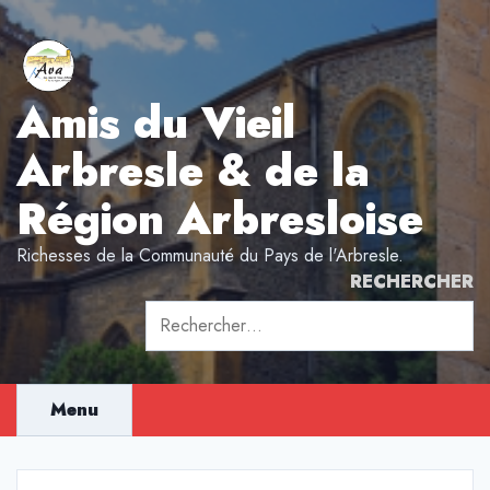
Aller
au
contenu
Amis du Vieil
Arbresle & de la
Région Arbresloise
Richesses de la Communauté du Pays de l'Arbresle.
RECHERCHER
Rechercher :
Menu