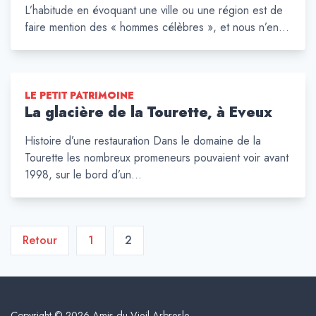
L’habitude en évoquant une ville ou une région est de
faire mention des « hommes célèbres », et nous n’en…
LE PETIT PATRIMOINE
La glacière de la Tourette, à Eveux
Histoire d’une restauration Dans le domaine de la
Tourette les nombreux promeneurs pouvaient voir avant
1998, sur le bord d’un…
Pagination
Retour
1
2
des
publications
Copyright © 2026 Amis du Vieil Arbresle