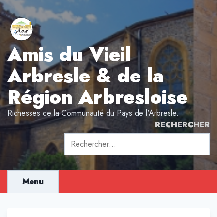
Aller
au
contenu
Amis du Vieil
Arbresle & de la
Région Arbresloise
Richesses de la Communauté du Pays de l'Arbresle.
RECHERCHER
Rechercher :
Menu