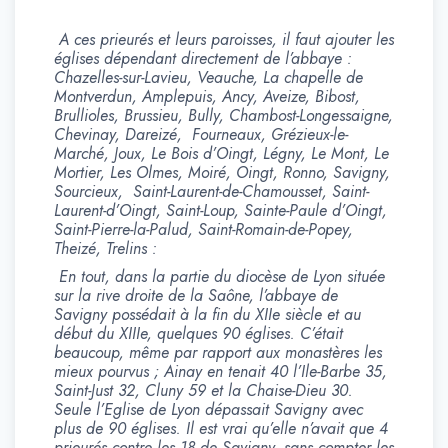
A ces prieurés et leurs paroisses, il faut ajouter les
églises dépendant directement de l’abbaye :
Chazelles-sur-Lavieu, Veauche, La chapelle de
Montverdun, Amplepuis, Ancy, Aveize, Bibost,
Brullioles, Brussieu, Bully, Chambost-Longessaigne,
Chevinay, Dareizé, Fourneaux, Grézieux-le-
Marché, Joux, Le Bois d’Oingt, Légny, Le Mont, Le
Mortier, Les Olmes, Moiré, Oingt, Ronno, Savigny,
Sourcieux, Saint-Laurent-de-Chamousset, Saint-
Laurent-d’Oingt, Saint-Loup, Sainte-Paule d’Oingt,
Saint-Pierre-la-Palud, Saint-Romain-de-Popey,
Theizé, Trelins :
En tout, dans la partie du diocèse de Lyon située
sur la rive droite de la Saône, l’abbaye de
Savigny possédait à la fin du XIIe siècle et au
début du XIIIe, quelques 90 églises. C’était
beaucoup, même par rapport aux monastères les
mieux pourvus ; Ainay en tenait 40 l’Ile-Barbe 35,
Saint-Just 32, Cluny 59 et la Chaise-Dieu 30.
Seule l’Eglise de Lyon dépassait Savigny avec
plus de 90 églises. Il est vrai qu’elle n’avait que 4
prieurés contre les 18 de Savigny, sans compter les