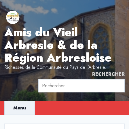
Aller
au
contenu
Amis du Vieil
Arbresle & de la
Région Arbresloise
Richesses de la Communauté du Pays de l'Arbresle.
RECHERCHER
Rechercher :
Menu